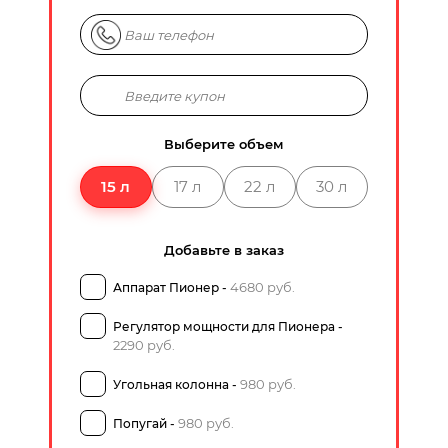
Выберите объем
15 л
17 л
22 л
30 л
Добавьте в заказ
4680 руб.
Аппарат Пионер -
Регулятор мощности для Пионера -
2290 руб.
980 руб.
Угольная колонна -
980 руб.
Попугай -