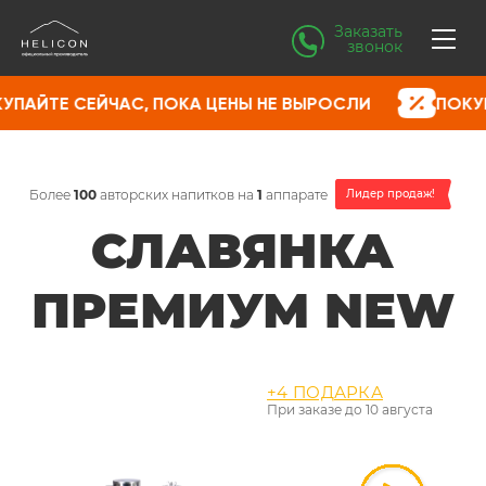
Заказать
звонок
С, ПОКА ЦЕНЫ НЕ ВЫРОСЛИ
ПОКУПАЙТЕ СЕЙЧАС,
Более
100
авторских напитков на
1
аппарате
Лидер продаж!
СЛАВЯНКА
ПРЕМИУМ NEW
+4 ПОДАРКА
При заказе до
10 августа