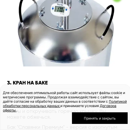
3. КРАН НА БАКЕ
Для обеспечения оптимальной работы сайт использует файлы cookie и
У аналогов "Славянки Премиум" перегонный куб
метрические программы. Продолжая взаимодействие с сайтом, вы
без крана для слива барды. Чтобы слить
даёте согласие на обработку ваших данных в соответствии с
Политикой
кипящую брагу, придется снимать аппарат с
обработки персональных данных
и принимаете условия
Договора
оферты
.
плиты и откручивать горячую крышку. Вы
можете обжечься.
Принять и закрыть
Бак "Славянки Премиум" - версия с изогнутым